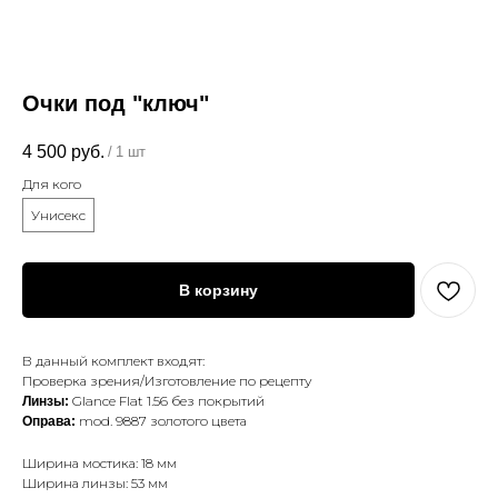
Очки под "ключ"
4 500
руб.
/
1 шт
Для кого
Унисекс
В корзину
В данный комплект входят:
Проверка зрения/Изготовление по рецепту
Glance Flat 1.56 без покрытий
Линзы:
mod. 9887 золотого цвета
Оправа:
Ширина мостика: 18 мм
Ширина линзы: 53 мм