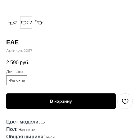
EAE
Артикул:
2267
2 590
руб.
Для кого
Женские
В корзину
Цвет модели:
с3
Пол:
Женские
Общая ширина:
14 см