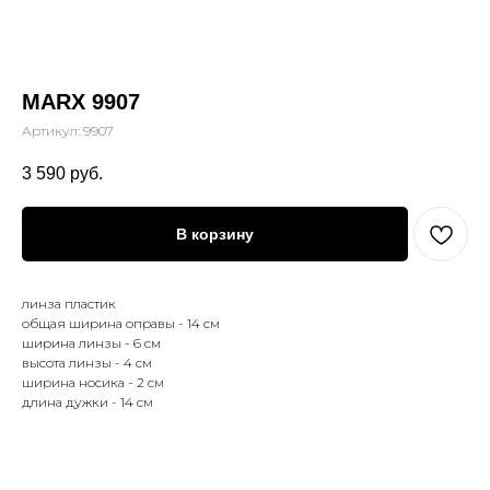
MARX 9907
Артикул:
9907
3 590
руб.
В корзину
линза пластик
общая ширина оправы - 14 см
ширина линзы - 6 см
высота линзы - 4 см
ширина носика - 2 см
длина дужки - 14 см